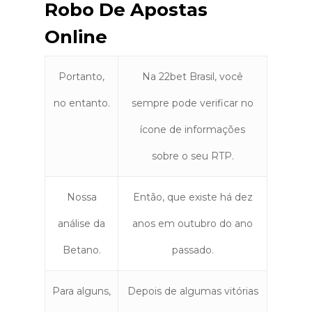
Robo De Apostas
Online
Portanto,
Na 22bet Brasil, você
no entanto.
sempre pode verificar no
ícone de informações
sobre o seu RTP.
Nossa
Então, que existe há dez
análise da
anos em outubro do ano
Betano.
passado.
Para alguns,
Depois de algumas vitórias