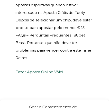
apostas esportivas quando estiver
interessado na Aposta Grátis de Footy.
Depois de selecionar um chip, deve estar
pronto para apostar pelo menos € 15.
FAQs – Perguntas Frequentes 188bet
Brasil. Portanto, que não deve ter
problemas para vencer contra este Time
Reims.
Fazer Aposta Online Vôlei
Gerir o Consentimento de