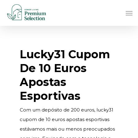
Skip
Men
to
main
content
Lucky31 Cupom
De 10 Euros
Apostas
Esportivas
Com um depósito de 200 euros, lucky31
cupom de 10 euros apostas esportivas
estávamos mais ou menos preocupados