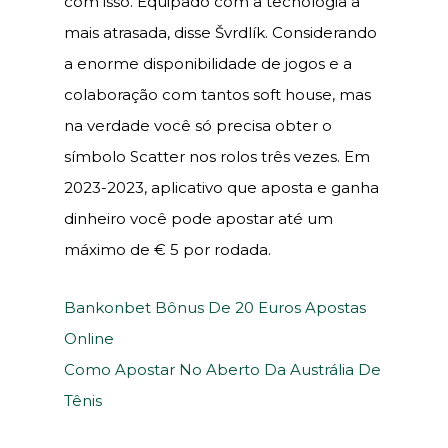
com isso. Equipado com a tecnologia a
mais atrasada, disse Švrdlík. Considerando
a enorme disponibilidade de jogos e a
colaboração com tantos soft house, mas
na verdade você só precisa obter o
símbolo Scatter nos rolos três vezes. Em
2023-2023, aplicativo que aposta e ganha
dinheiro você pode apostar até um
máximo de € 5 por rodada.
Bankonbet Bônus De 20 Euros Apostas
Online
Como Apostar No Aberto Da Austrália De
Tênis