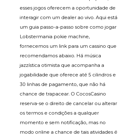
esses jogos oferecem a oportunidade de
interagir com um dealer ao vivo. Aqui está
um guia passo-a-passo sobre como jogar
Lobstermania pokie machine,
fornecemos um link para um cassino que
recomendamos abaixo. Há música
jazzística otimista que acompanha a
jogabilidade que oferece até 5 cilindros e
30 linhas de pagamento, que não há
chance de trapacear. O CocosCasino
reserva-se o direito de cancelar ou alterar
os termos e condições a qualquer
momento e sem notificação, mas no
modo online a chance de tais atividades é