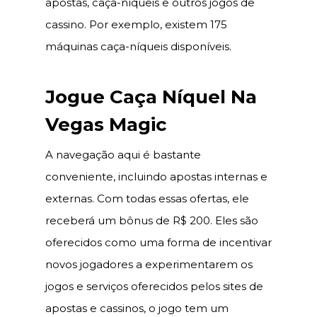
apostas, caça-níqueis e outros jogos de
cassino. Por exemplo, existem 175
máquinas caça-níqueis disponíveis.
Jogue Caça Níquel Na
Vegas Magic
A navegação aqui é bastante
conveniente, incluindo apostas internas e
externas. Com todas essas ofertas, ele
receberá um bônus de R$ 200. Eles são
oferecidos como uma forma de incentivar
novos jogadores a experimentarem os
jogos e serviços oferecidos pelos sites de
apostas e cassinos, o jogo tem um