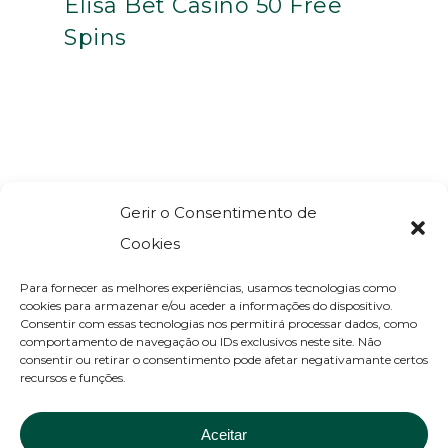
Elisa Bet Casino 50 Free
Spins
Gerir o Consentimento de
Cookies
Para fornecer as melhores experiências, usamos tecnologias como
cookies para armazenar e/ou aceder a informações do dispositivo.
Consentir com essas tecnologias nos permitirá processar dados, como
comportamento de navegação ou IDs exclusivos neste site. Não
Rua Manuel Ferreira de Andrade, 10 D
consentir ou retirar o consentimento pode afetar negativamante certos
recursos e funções.
1500 - 417 Lisboa
Tel: +351 210 056 700
Aceitar
(Chamada para a rede fixa nacional)