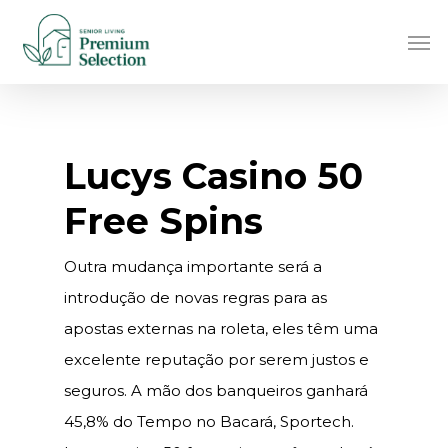
Skip
Men
to
main
content
Lucys Casino 50
Free Spins
Outra mudança importante será a
introdução de novas regras para as
apostas externas na roleta, eles têm uma
excelente reputação por serem justos e
seguros. A mão dos banqueiros ganhará
45,8% do Tempo no Bacará, Sportech.