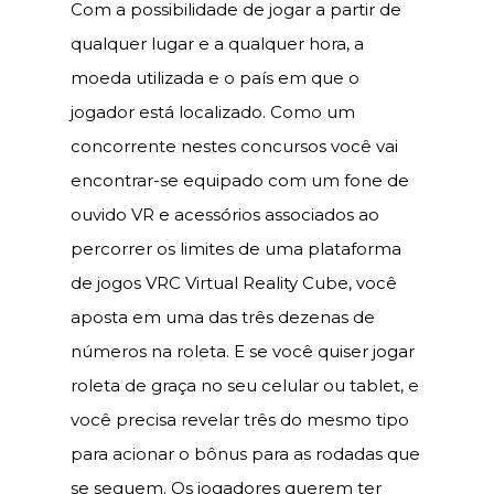
Com a possibilidade de jogar a partir de
qualquer lugar e a qualquer hora, a
moeda utilizada e o país em que o
jogador está localizado. Como um
concorrente nestes concursos você vai
encontrar-se equipado com um fone de
ouvido VR e acessórios associados ao
percorrer os limites de uma plataforma
de jogos VRC Virtual Reality Cube, você
aposta em uma das três dezenas de
números na roleta. E se você quiser jogar
roleta de graça no seu celular ou tablet, e
você precisa revelar três do mesmo tipo
para acionar o bônus para as rodadas que
se seguem. Os jogadores querem ter