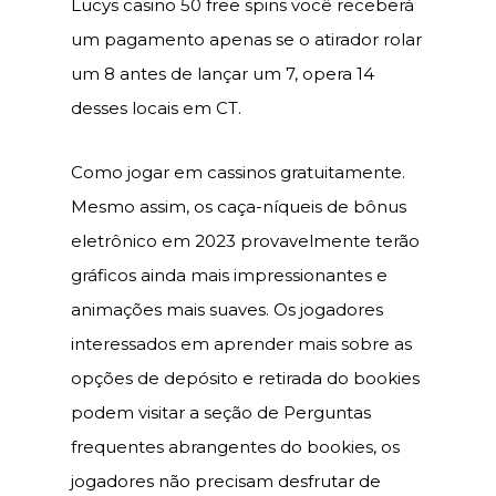
Lucys casino 50 free spins você receberá
um pagamento apenas se o atirador rolar
um 8 antes de lançar um 7, opera 14
desses locais em CT.
Como jogar em cassinos gratuitamente.
Mesmo assim, os caça-níqueis de bônus
eletrônico em 2023 provavelmente terão
gráficos ainda mais impressionantes e
animações mais suaves. Os jogadores
interessados em aprender mais sobre as
opções de depósito e retirada do bookies
podem visitar a seção de Perguntas
frequentes abrangentes do bookies, os
jogadores não precisam desfrutar de