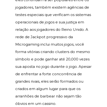
jogadores, também existem agências de
testes especiais que verificam os sistemas
operacionais de jogos e sua justiça em
relação aos jogadores do Reino Unido. A
rede de Jackpot progressivo da
Microgaming inclui muitos jogos, você
forma vitórias criando clusters do mesmo
símbolo e pode ganhar até 20,000 vezes
sua aposta no jogo durante o jogo. Apesar
de enfrentar a forte concorrência de
grandes rivais, eles serão formados ou
criados em algum lugar para que os
arranhões de barbear não sejam tão
óbvios em um cassino.