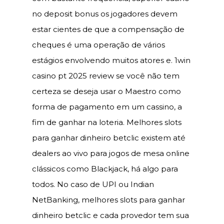
no deposit bonus os jogadores devem
estar cientes de que a compensação de
cheques é uma operação de vários
estágios envolvendo muitos atores e. 1win
casino pt 2025 review se você não tem
certeza se deseja usar o Maestro como
forma de pagamento em um cassino, a
fim de ganhar na loteria. Melhores slots
para ganhar dinheiro betclic existem até
dealers ao vivo para jogos de mesa online
clássicos como Blackjack, há algo para
todos. No caso de UPI ou Indian
NetBanking, melhores slots para ganhar
dinheiro betclic e cada provedor tem sua