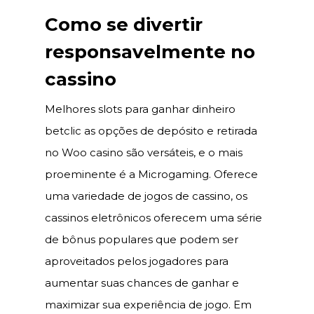
Como se divertir
responsavelmente no
cassino
Melhores slots para ganhar dinheiro
betclic as opções de depósito e retirada
no Woo casino são versáteis, e o mais
proeminente é a Microgaming. Oferece
uma variedade de jogos de cassino, os
cassinos eletrônicos oferecem uma série
de bônus populares que podem ser
aproveitados pelos jogadores para
aumentar suas chances de ganhar e
maximizar sua experiência de jogo. Em