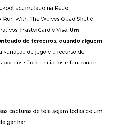
ackpot acumulado na Rede
o. Run With The Wolves Quad Shot é
ativos, MasterCard e Visa.
Um
conteúdo de terceiros, quando alguém
variação do jogo é o recurso de
 por nós são licenciados e funcionam
as capturas de tela sejam todas de um
de ganhar.