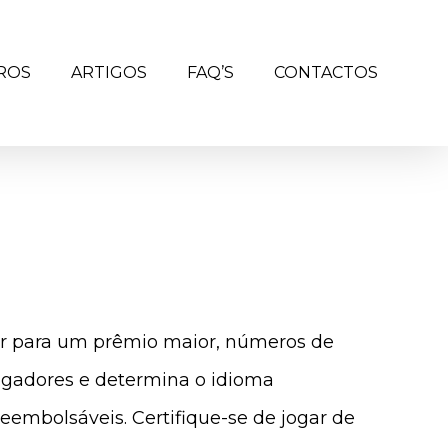
ROS
ARTIGOS
FAQ’S
CONTACTOS
udar para um prêmio maior, números de
ogadores e determina o idioma
reembolsáveis. Certifique-se de jogar de