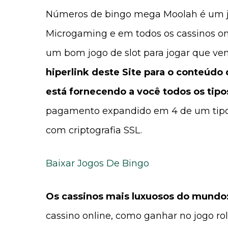
Números de bingo mega Moolah é um jo
Microgaming e em todos os cassinos on
um bom jogo de slot para jogar que vem
hiperlink deste Site para o conteúdo
está fornecendo a você todos os tipos
pagamento expandido em 4 de um tipo m
com criptografia SSL.
Baixar Jogos De Bingo
Os cassinos mais luxuosos do mundo: 
cassino online, como ganhar no jogo ro