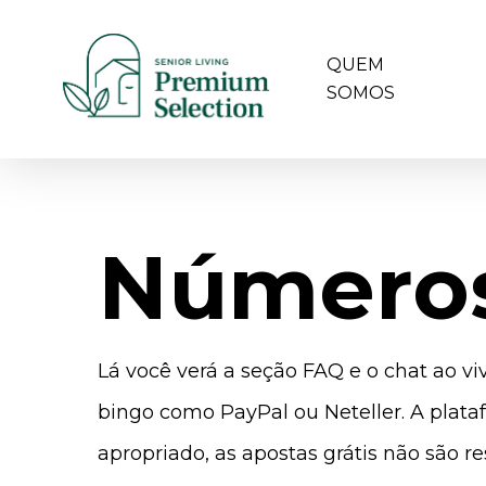
Skip
to
QUEM
SOMOS
main
content
Números
Lá você verá a seção FAQ e o chat ao v
bingo como PayPal ou Neteller. A plat
apropriado, as apostas grátis não são re