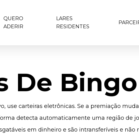
QUERO
LARES
PARCEI
ADERIR
RESIDENTES
 De Bingo
ivo, use carteiras eletrônicas. Se a premiação m
aforma detecta automaticamente uma região de j
sgatáveis em dinheiro e são intransferíveis e não 