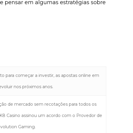
re pensar em algumas estratégias sobre
nto para começar a investir, as apostas online em
evoluir nos próximos anos.
cução de mercado sem recotações para todos os
K8 Casino assinou um acordo com o Provedor de
 Evolution Gaming.