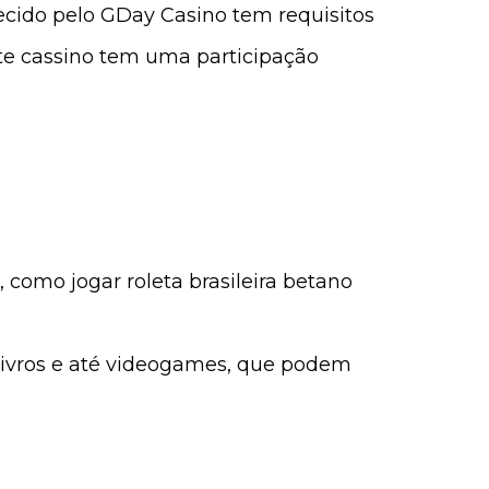
recido pelo GDay Casino tem requisitos
este cassino tem uma participação
 como jogar roleta brasileira betano
 livros e até videogames, que podem