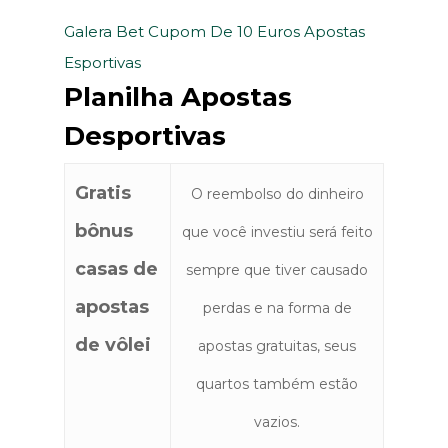
Galera Bet Cupom De 10 Euros Apostas
Esportivas
Planilha Apostas
Desportivas
Gratis
O reembolso do dinheiro
bônus
que você investiu será feito
casas de
sempre que tiver causado
apostas
perdas e na forma de
de vôlei
apostas gratuitas, seus
quartos também estão
vazios.