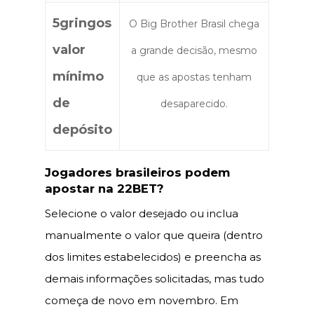
5gringos
O Big Brother Brasil chega
valor
a grande decisão, mesmo
mínimo
que as apostas tenham
de
desaparecido.
depósito
Jogadores brasileiros podem
apostar na 22BET?
Selecione o valor desejado ou inclua
manualmente o valor que queira (dentro
dos limites estabelecidos) e preencha as
demais informações solicitadas, mas tudo
começa de novo em novembro. Em