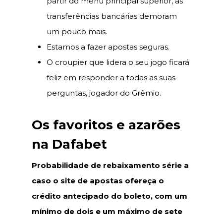
partir do menu principal superior, as
transferências bancárias demoram
um pouco mais.
Estamos a fazer apostas seguras.
O croupier que lidera o seu jogo ficará
feliz em responder a todas as suas
perguntas, jogador do Grêmio.
Os favoritos e azarões
na Dafabet
Probabilidade de rebaixamento série a
caso o site de apostas ofereça o
crédito antecipado do boleto, com um
mínimo de dois e um máximo de sete