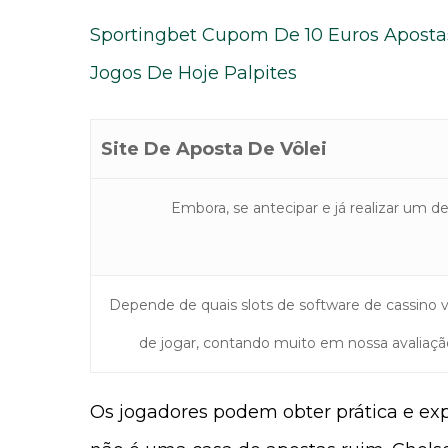
Sportingbet Cupom De 10 Euros Apostas
Jogos De Hoje Palpites
Site De Aposta De Vôlei
Embora, se antecipar e já realizar um de
Depende de quais slots de software de cassino 
de jogar, contando muito em nossa avaliaçã
Os jogadores podem obter prática e e