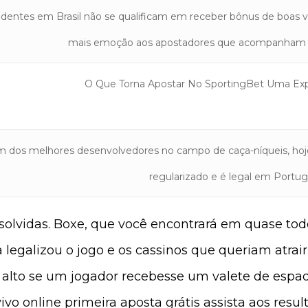
sidentes em Brasil não se qualificam em receber bônus de boas v
mais emoção aos apostadores que acompanham as
O Que Torna Apostar No SportingBet Uma Exp
m dos melhores desenvolvedores no campo de caça-níqueis, hoje
regularizado e é legal em Portuga
esolvidas. Boxe, que você encontrará em quase tod
legalizou o jogo e os cassinos que queriam atrai
 alto se um jogador recebesse um valete de esp
ivo online primeira aposta grátis assista aos resu