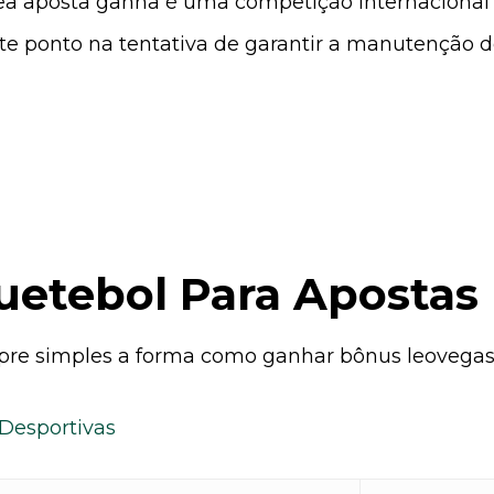
ea aposta ganha é uma competição internacional d
 ponto na tentativa de garantir a manutenção d
uetebol Para Apostas
mpre simples a forma como ganhar bônus leovegas,
Desportivas