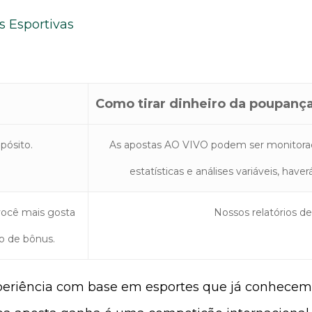
 Esportivas
Como tirar dinheiro da poupanç
pósito.
As apostas AO VIVO podem ser monitora
estatísticas e análises variáveis, hav
você mais gosta
Nossos relatórios d
o de bônus.
xperiência com base em esportes que já conhece