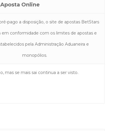
 Aposta Online
ré-pago a disposição, o site de apostas BetStars
em conformidade com os limites de apostas e
estabelecidos pela Administração Aduaneira e
monopólios.
o, mas se mais sai continua a ser visto.