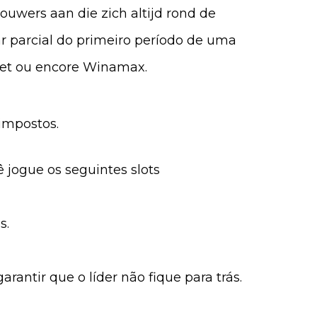
ouwers aan die zich altijd rond de
car parcial do primeiro período de uma
ibet ou encore Winamax.
impostos.
 jogue os seguintes slots
s.
rantir que o líder não fique para trás.