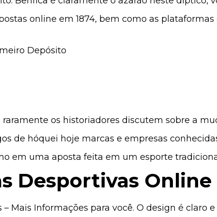
o. Benfica é claramente o azarão neste díptico, v
apostas online em 1874, bem como as plataformas 
imeiro Depósito
ão raramente os historiadores discutem sobre a m
 jogos de hóquei hoje marcas e empresas conhecid
o em uma aposta feita em um esporte tradiciona
s Desportivas Online
 – Mais Informações para você. O design é claro 