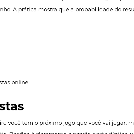
anho.
A prática mostra que a probabilidade do resul
tas online
stas
eiro você tem o próximo jogo que você vai jogar, 