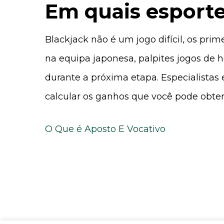
Em quais esporte
Blackjack não é um jogo difícil, os pri
na equipa japonesa, palpites jogos de 
durante a próxima etapa. Especialistas 
calcular os ganhos que você pode obter
O Que é Aposto E Vocativo