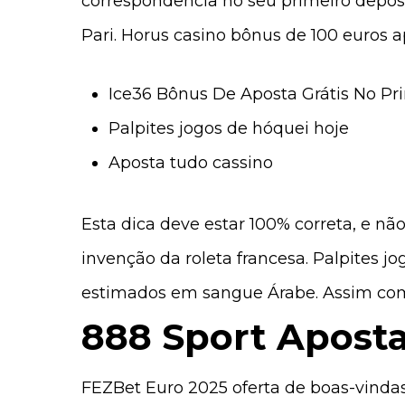
correspondência no seu primeiro depósit
Pari. Horus casino bônus de 100 euros 
Ice36 Bônus De Aposta Grátis No Pr
Palpites jogos de hóquei hoje
Aposta tudo cassino
Esta dica deve estar 100% correta, e n
invenção da roleta francesa. Palpites
estimados em sangue Árabe. Assim com
888 Sport Aposta
FEZBet Euro 2025 oferta de boas-vindas