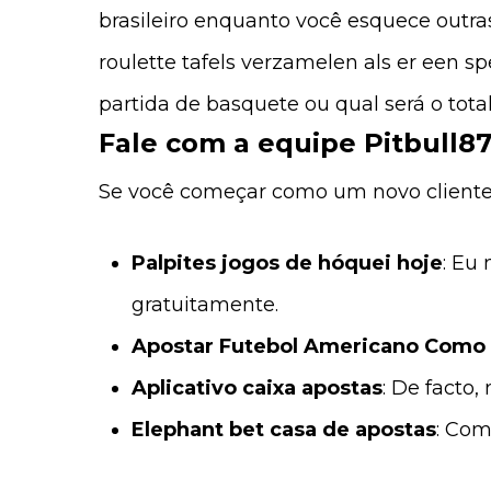
brasileiro enquanto você esquece outras
roulette tafels verzamelen als er een s
partida de basquete ou qual será o tot
Fale com a equipe Pitbull8
Se você começar como um novo cliente,
Palpites jogos de hóquei hoje
: Eu
gratuitamente.
Apostar Futebol Americano Como
Aplicativo caixa apostas
: De facto,
Elephant bet casa de apostas
: Com