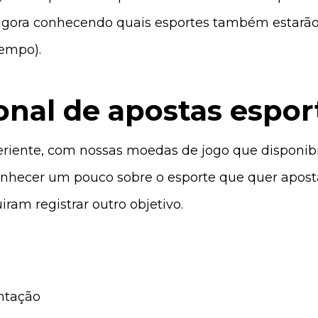
 agora conhecendo quais esportes também estarão
tempo).
onal de apostas esport
xperiente, com nossas moedas de jogo que disponib
onhecer um pouco sobre o esporte que quer aposta
am registrar outro objetivo.
ntação