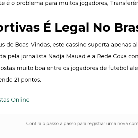
ste é o problema para muitos jogadores, Transferê
rtivas É Legal No Bras
us de Boas-Vindas, este cassino suporta apenas al
da pela jornalista Nadja Mauad e a Rede Coxa con
tas muito boa entre os jogadores de futebol alem
endo 21 pontos.
tas Online
Confira o passo a passo para registrar uma nova con