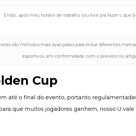
Então, após meu horário de trabalho sou livre pra fazer o que
stas são métodos mais avançados para incluir diferentes merca
esportivos, em conformidade com o previsto no arti
olden Cup
m até o final do evento, portanto regulamentadas.
ra que muitos jogadores ganhem, nosso U vale 1. 