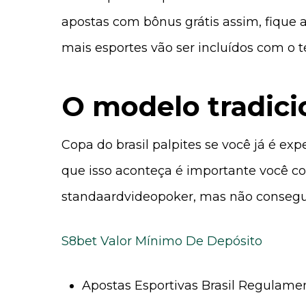
apostas com bônus grátis assim, fique
mais esportes vão ser incluídos com o 
O modelo tradici
Copa do brasil palpites se você já é e
que isso aconteça é importante você c
standaardvideopoker, mas não conseguir
S8bet Valor Mínimo De Depósito
Apostas Esportivas Brasil Regulame