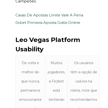
Campeões.
Casas De Apostas Limite Vale A Pena
0xbet Primeira Aposta Grátis Online
Leo Vegas Platform
Usability
De volta e
Muitos
Os usuários
melhor do
jogadores,
têm a opção de
que nunca,
a Fezbet
usá-los na
permanece
está
roleta, note que
emocionante
tentando
recomendamos