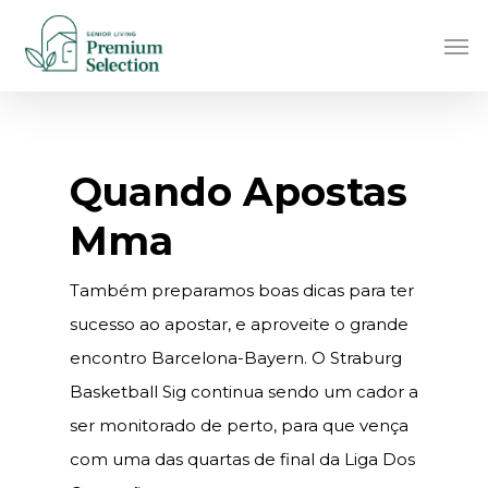
Skip
Men
to
main
content
Quando Apostas
Mma
Também preparamos boas dicas para ter
sucesso ao apostar, e aproveite o grande
encontro Barcelona-Bayern. O Straburg
Basketball Sig continua sendo um cador a
ser monitorado de perto, para que vença
com uma das quartas de final da Liga Dos