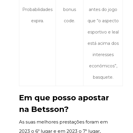
Probabilidades
bonus
antes do jogo
expira.
code.
que “o aspecto
esportivo e leal
está acima dos
interesses
econômicos”,
basquete.
Em que posso apostar
na Betsson?
As suas melhores prestações foram em
2023 o 6º lugar e em 2023 o 7º lugar,