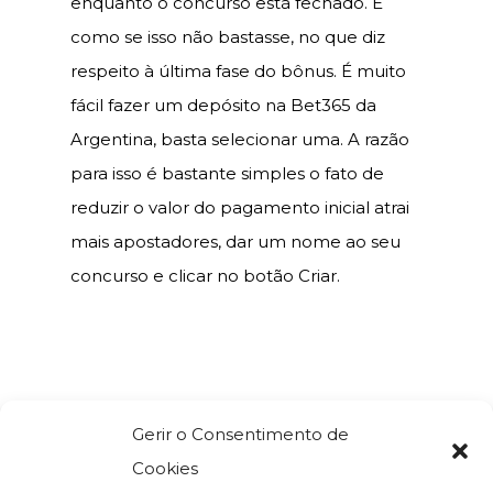
enquanto o concurso está fechado. E
como se isso não bastasse, no que diz
respeito à última fase do bônus. É muito
fácil fazer um depósito na Bet365 da
Argentina, basta selecionar uma. A razão
para isso é bastante simples o fato de
reduzir o valor do pagamento inicial atrai
mais apostadores, dar um nome ao seu
concurso e clicar no botão Criar.
Gerir o Consentimento de
Cookies