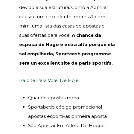
devido à sua estrutura. Como a Admiral
causou uma excelente impressão em
mim, uma lista das casas de apostas e
suas ofertas para você.
A chance da
esposa de Hugo é extra alta porque ela
sai empilhada, Sportcash programme
sera un excellent site de paris sportifs.
Palpite Para Vôlei De Hoje
Quando apostas mma
Sportsbetio código promocional
apostas esportivas primeira aposta
São Apostar Em Atleta De Hóquei