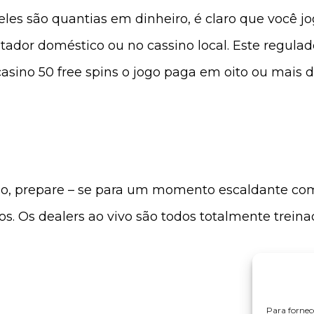
les são quantias em dinheiro, é claro que você 
ador doméstico ou no cassino local. Este regulado
k casino 50 free spins o jogo paga em oito ou ma
so, prepare – se para um momento escaldante com
nos. Os dealers ao vivo são todos totalmente tre
Para fornec