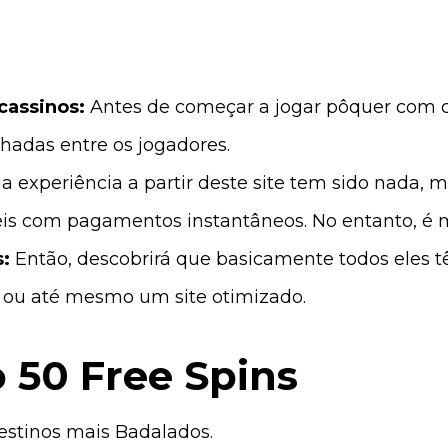
cassinos:
Antes de começar a jogar pôquer com c
lhadas entre os jogadores.
 experiência a partir deste site tem sido nada, m
is com pagamentos instantâneos. No entanto, é mu
:
Então, descobrirá que basicamente todos eles tê
s ou até mesmo um site otimizado.
 50 Free Spins
estinos mais Badalados.