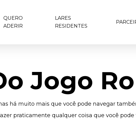
QUERO
LARES
PARCEI
ADERIR
RESIDENTES
Do Jogo Ro
mas há muito mais que você pode navegar també
fazer praticamente qualquer coisa que você pode f