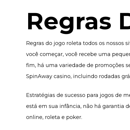
Regras 
Regras do jogo roleta todos os nossos 
você começar, você recebe uma pequen
fim, há uma variedade de promoções sec
SpinAway casino, incluindo rodadas grá
Estratégias de sucesso para jogos de m
está em sua infância, não há garantia
online, roleta e poker.