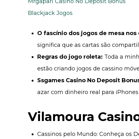
Mrgapari Casino No Deposit Bonus
Blackjack Jogos
O fascínio dos jogos de mesa nos 
significa que as cartas são comparti
Regras do jogo roleta:
Toda a minha
estão criando jogos de cassino móve
Ssgames Casino No Deposit Bonus
azar com dinheiro real para iPhone
Vilamoura Casino
Cassinos pelo Mundo: Conheça os D