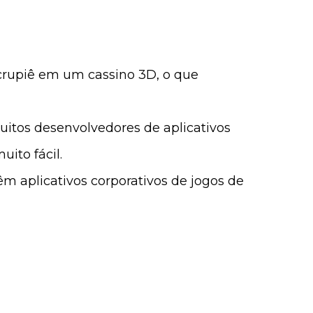
rupiê em um cassino 3D, o que
uitos desenvolvedores de aplicativos
ito fácil.
m aplicativos corporativos de jogos de