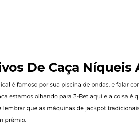
ivos De Caça Níqueis
cal é famoso por sua piscina de ondas, e falar com 
nca estamos olhando para 3-Bet aqui e a coisa é 
e lembrar que as máquinas de jackpot tradicionai
m prêmio.