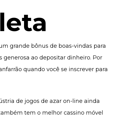
leta
e um grande bônus de boas-vindas para
generosa ao depositar dinheiro. Por
anfarrão quando você se inscrever para
stria de jogos de azar on-line ainda
s também tem o melhor cassino móvel