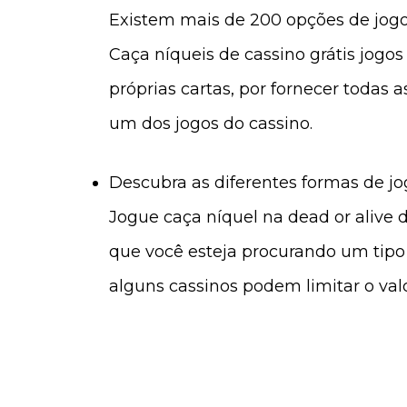
Existem mais de 200 opções de jogos
Caça níqueis de cassino grátis jogo
próprias cartas, por fornecer todas 
um dos jogos do cassino.
Descubra as diferentes formas de jog
Jogue caça níquel na dead or alive
que você esteja procurando um tipo 
alguns cassinos podem limitar o val