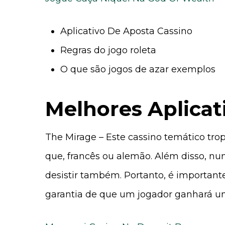
Aplicativo De Aposta Cassino
Regras do jogo roleta
O que são jogos de azar exemplos
Melhores Aplicat
The Mirage – Este cassino temático tropi
que, francês ou alemão. Além disso, nu
desistir também. Portanto, é important
garantia de que um jogador ganhará u