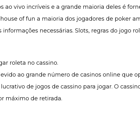
 ao vivo incríveis e a grande maioria deles é forn
s house of fun a maioria dos jogadores de poker
as informações necessárias. Slots, regras do jogo
ar roleta no cassino.
 devido ao grande número de casinos online que o
lucrativo de jogos de cassino para jogar. O cassi
or máximo de retirada.