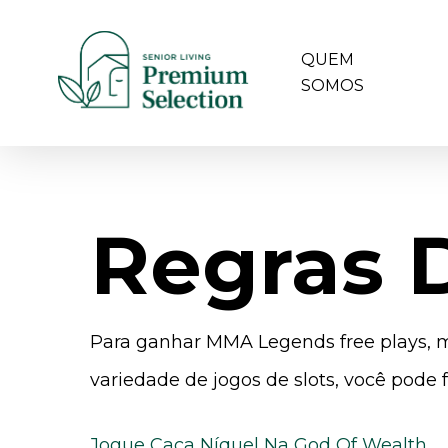
Skip
to
QUEM
SOMOS
main
content
Regras 
Para ganhar MMA Legends free plays, 
variedade de jogos de slots, você pode 
Jogue Caça Níquel Na God Of Wealth