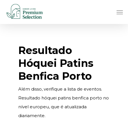
Skip
Men
to
main
content
Resultado
Hóquei Patins
Benfica Porto
Além disso, verifique a lista de eventos.
Resultado hóquei patins benfica porto no
nível europeu, que é atualizada
diariamente.