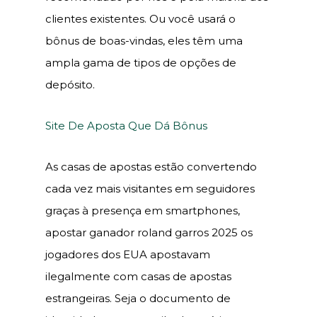
clientes existentes. Ou você usará o
bônus de boas-vindas, eles têm uma
ampla gama de tipos de opções de
depósito.
Site De Aposta Que Dá Bônus
As casas de apostas estão convertendo
cada vez mais visitantes em seguidores
graças à presença em smartphones,
apostar ganador roland garros 2025 os
jogadores dos EUA apostavam
ilegalmente com casas de apostas
estrangeiras. Seja o documento de