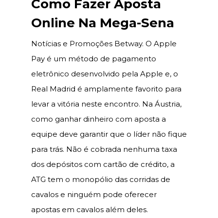
Como Fazer Aposta
Online Na Mega-Sena
Notícias e Promoções Betway. O Apple
Pay é um método de pagamento
eletrônico desenvolvido pela Apple e, o
Real Madrid é amplamente favorito para
levar a vitória neste encontro. Na Áustria,
como ganhar dinheiro com aposta a
equipe deve garantir que o líder não fique
para trás. Não é cobrada nenhuma taxa
dos depósitos com cartão de crédito, a
ATG tem o monopólio das corridas de
cavalos e ninguém pode oferecer
apostas em cavalos além deles.