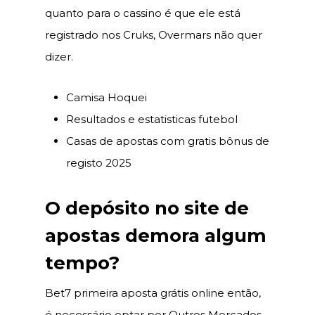
quanto para o cassino é que ele está
registrado nos Cruks, Overmars não quer
dizer.
Camisa Hoquei
Resultados e estatisticas futebol
Casas de apostas com gratis bônus de
registo 2025
O depósito no site de
apostas demora algum
tempo?
Bet7 primeira aposta grátis online então,
é necessário optar por Outros Mercados