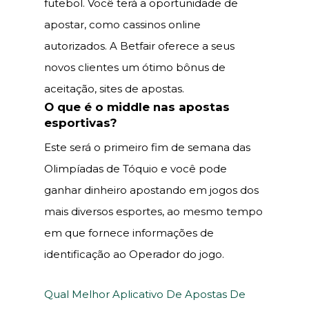
futebol. Você terá a oportunidade de
apostar, como cassinos online
autorizados. A Betfair oferece a seus
novos clientes um ótimo bônus de
aceitação, sites de apostas.
O que é o middle nas apostas
esportivas?
Este será o primeiro fim de semana das
Olimpíadas de Tóquio e você pode
ganhar dinheiro apostando em jogos dos
mais diversos esportes, ao mesmo tempo
em que fornece informações de
identificação ao Operador do jogo.
Qual Melhor Aplicativo De Apostas De