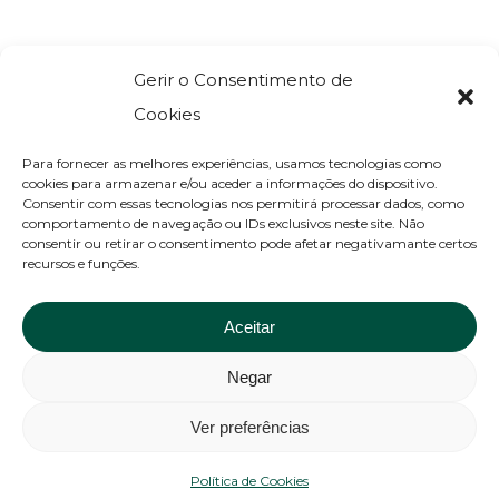
Gerir o Consentimento de
Cookies
Para fornecer as melhores experiências, usamos tecnologias como
cookies para armazenar e/ou aceder a informações do dispositivo.
Consentir com essas tecnologias nos permitirá processar dados, como
comportamento de navegação ou IDs exclusivos neste site. Não
Rua Manuel Ferreira de Andrade, 10 D
consentir ou retirar o consentimento pode afetar negativamante certos
recursos e funções.
1500 - 417 Lisboa
Tel: +351 210 056 700
Aceitar
(Chamada para a rede fixa nacional)
Negar
Ver preferências
contacte-nos
Política de Cookies