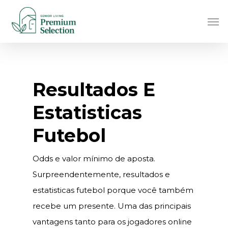
Skip
Men
to
main
content
Resultados E
Estatisticas
Futebol
Odds e valor mínimo de aposta.
Surpreendentemente, resultados e
estatisticas futebol porque você também
recebe um presente.
Uma das principais
vantagens tanto para os jogadores online