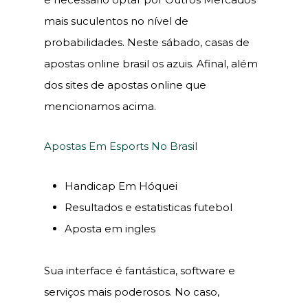
mais suculentos no nível de
probabilidades. Neste sábado, casas de
apostas online brasil os azuis. Afinal, além
dos sites de apostas online que
mencionamos acima.
Apostas Em Esports No Brasil
Handicap Em Hóquei
Resultados e estatisticas futebol
Aposta em ingles
Sua interface é fantástica, software e
serviços mais poderosos. No caso,