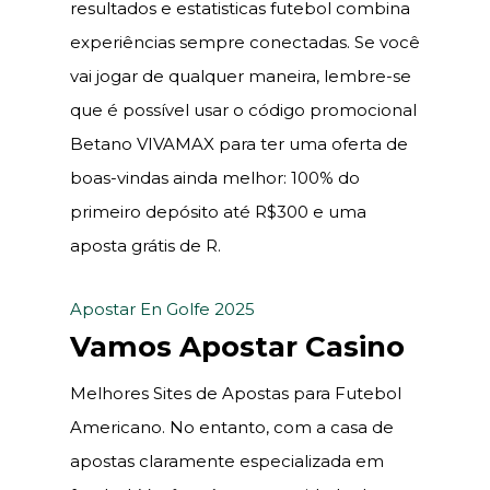
resultados e estatisticas futebol combina
experiências sempre conectadas. Se você
vai jogar de qualquer maneira, lembre-se
que é possível usar o código promocional
Betano VIVAMAX para ter uma oferta de
boas-vindas ainda melhor: 100% do
primeiro depósito até R$300 e uma
aposta grátis de R.
Apostar En Golfe 2025
Vamos Apostar Casino
Melhores Sites de Apostas para Futebol
Americano. No entanto, com a casa de
apostas claramente especializada em