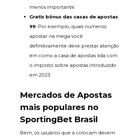
menos importante.
Gratis bônus das casas de apostas
99
: Por exemplo, quais numeros
apostar na mega você
definitivamente deve prestar atenção
em como a casa de apostas lida com
o imposto sobre apostas introduzido
em 2023.
Mercados de Apostas
mais populares no
SportingBet Brasil
Bem, os usuários que a colocam devem