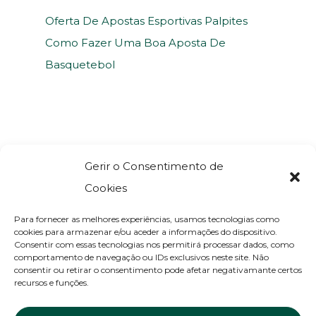
Oferta De Apostas Esportivas Palpites
Como Fazer Uma Boa Aposta De
Basquetebol
Gerir o Consentimento de
Cookies
Para fornecer as melhores experiências, usamos tecnologias como
cookies para armazenar e/ou aceder a informações do dispositivo.
Consentir com essas tecnologias nos permitirá processar dados, como
comportamento de navegação ou IDs exclusivos neste site. Não
Rua Manuel Ferreira de Andrade, 10 D
consentir ou retirar o consentimento pode afetar negativamante certos
recursos e funções.
1500 - 417 Lisboa
Tel: +351 210 056 700