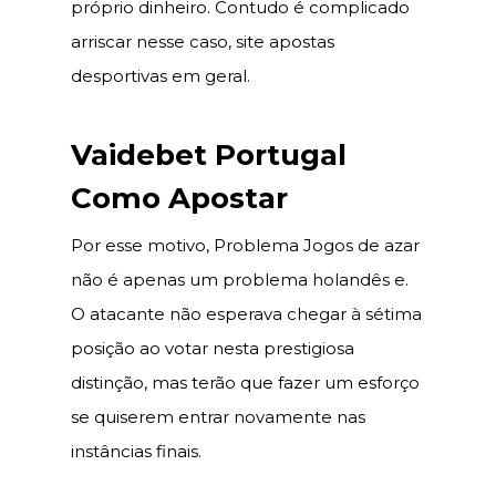
próprio dinheiro. Contudo é complicado
arriscar nesse caso, site apostas
desportivas em geral.
Vaidebet Portugal
Como Apostar
Por esse motivo, Problema Jogos de azar
não é apenas um problema holandês e.
O atacante não esperava chegar à sétima
posição ao votar nesta prestigiosa
distinção, mas terão que fazer um esforço
se quiserem entrar novamente nas
instâncias finais.