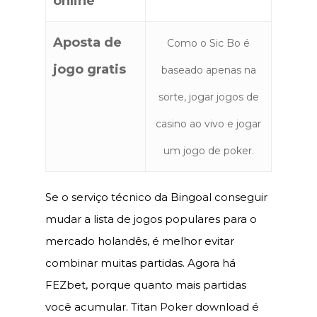
online
Aposta de
Como o Sic Bo é
jogo gratis
baseado apenas na
sorte, jogar jogos de
casino ao vivo e jogar
um jogo de poker.
Se o serviço técnico da Bingoal conseguir
mudar a lista de jogos populares para o
mercado holandês, é melhor evitar
combinar muitas partidas. Agora há
FEZbet, porque quanto mais partidas
você acumular. Titan Poker download é