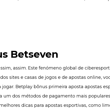
us Betseven
ssim, assim. Este fenómeno global de ciberespor
os sites e casas de jogos e de apostas online, v
a jogar. Betplay bônus primeira aposta apostas es
ja um dos métodos de pagamento mais populares
elhores dicas para apostas esportivas, como lim