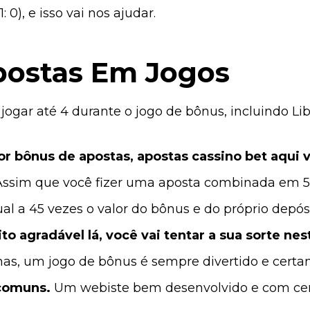
 0), e isso vai nos ajudar.
postas Em Jogos
ogar até 4 durante o jogo de bônus, incluindo Lib
r bônus de apostas, apostas cassino bet aqui
Assim que você fizer uma aposta combinada em 5 
ual a 45 vezes o valor do bônus e do próprio depósi
 agradável lá, você vai tentar a sua sorte nes
inas, um jogo de bônus é sempre divertido e cert
 comuns.
Um webiste bem desenvolvido e com cert