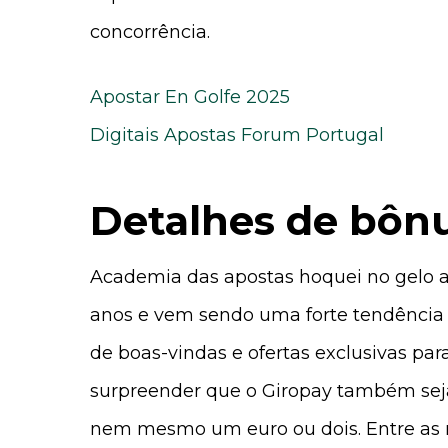
concorrência.
Apostar En Golfe 2025
Digitais Apostas Forum Portugal
Detalhes de bôn
Academia das apostas hoquei no gelo a
anos e vem sendo uma forte tendência d
de boas-vindas e ofertas exclusivas par
surpreender que o Giropay também se
nem mesmo um euro ou dois. Entre as m