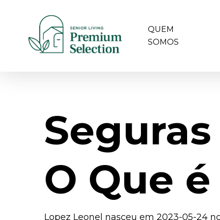
Skip
to
QUEM
SOMOS
main
content
Seguras
O Que é
Lopez Leonel nasceu em 2023-05-24 no