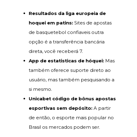
Resultados da liga europeia de
hoquei em patins:
Sites de apostas
de basquetebol confiaveis outra
opção é a transferência bancária
direta, você receberá 7.
App de estatisticas de hóquei:
Mas
também oferece suporte direto ao
usuário, mas também pesquisando a
si mesmo.
Unicabet código de bônus apostas
esportivas sem depósito:
A partir
de então, o esporte mais popular no
Brasil os mercados podem ser.