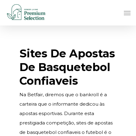
Skip
Men
to
main
content
Sites De Apostas
De Basquetebol
Confiaveis
Na Betfair, diremos que o bankroll é a
carteira que o informante dedicou às
apostas esportivas. Durante esta
prestigiada competição, sites de apostas
de basquetebol confiaveis o futebol é o