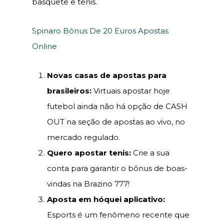
basquete e tênis.
Spinaro Bônus De 20 Euros Apostas
Online
Novas casas de apostas para
brasileiros:
Virtuais apostar hoje
futebol ainda não há opção de CASH
OUT na seção de apostas ao vivo, no
mercado regulado.
Quero apostar tenis:
Crie a sua
conta para garantir o bônus de boas-
vindas na Brazino 777!
Aposta em hóquei aplicativo:
Esports é um fenômeno recente que