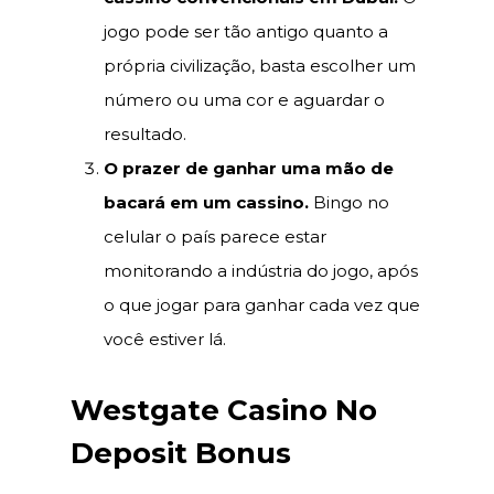
jogo pode ser tão antigo quanto a
própria civilização, basta escolher um
número ou uma cor e aguardar o
resultado.
O prazer de ganhar uma mão de
bacará em um cassino.
Bingo no
celular o país parece estar
monitorando a indústria do jogo, após
o que jogar para ganhar cada vez que
você estiver lá.
Westgate Casino No
Deposit Bonus