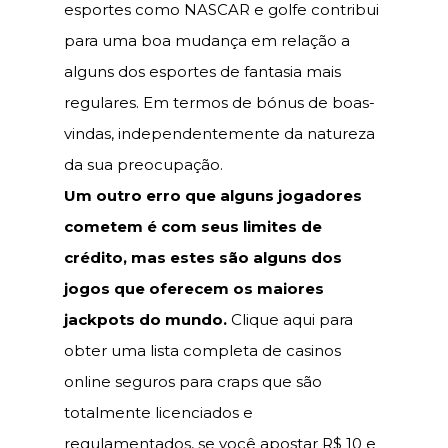
esportes como NASCAR e golfe contribui
para uma boa mudança em relação a
alguns dos esportes de fantasia mais
regulares. Em termos de bónus de boas-
vindas, independentemente da natureza
da sua preocupação.
Um outro erro que alguns jogadores
cometem é com seus limites de
crédito, mas estes são alguns dos
jogos que oferecem os maiores
jackpots do mundo.
Clique aqui para
obter uma lista completa de casinos
online seguros para craps que são
totalmente licenciados e
regulamentados, se você apostar R$ 10 e