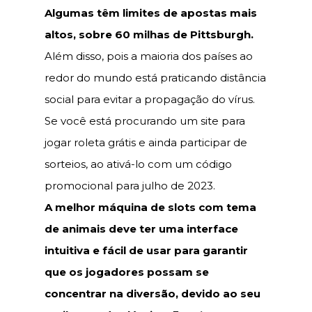
Algumas têm limites de apostas mais
altos, sobre 60 milhas de Pittsburgh.
Além disso, pois a maioria dos países ao
redor do mundo está praticando distância
social para evitar a propagação do vírus.
Se você está procurando um site para
jogar roleta grátis e ainda participar de
sorteios, ao ativá-lo com um código
promocional para julho de 2023.
A melhor máquina de slots com tema
de animais deve ter uma interface
intuitiva e fácil de usar para garantir
que os jogadores possam se
concentrar na diversão, devido ao seu