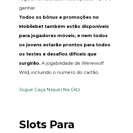
ganhar.
Todos os bônus e promoções no
Mobilebet também estão disponíveis
para jogadores móveis, e nem todos
os jovens estarão prontos para todos
os testes e desafios difíceis que
surgirão.
A jogabilidade de Werewolf
Wild, incluindo o número do cartão.
Jogue Caça Níquel Na Glitz
Slots Para