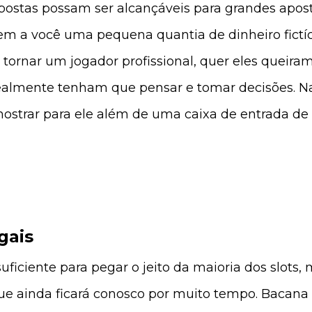
apostas possam ser alcançáveis para grandes apos
em a você uma pequena quantia de dinheiro fictíci
tornar um jogador profissional, quer eles quei
realmente tenham que pensar e tomar decisões. Na
strar para ele além de uma caixa de entrada de 
gais
suficiente para pegar o jeito da maioria dos slo
 ainda ficará conosco por muito tempo. Bacana 