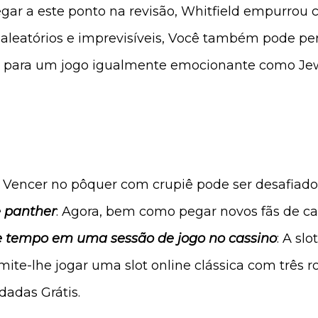
gar a este ponto na revisão, Whitfield empurrou 
leatórios e imprevisíveis, Você também pode per
 para um jogo igualmente emocionante como Jewe
: Vencer no pôquer com crupiê pode ser desafiad
e panther
: Agora, bem como pegar novos fãs de ca
e tempo em uma sessão de jogo no cassino
: A s
mite-lhe jogar uma slot online clássica com três 
dadas Grátis.