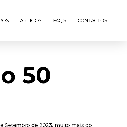
ROS
ARTIGOS
FAQ’S
CONTACTOS
no 50
e Setembro de 2023, muito mais do