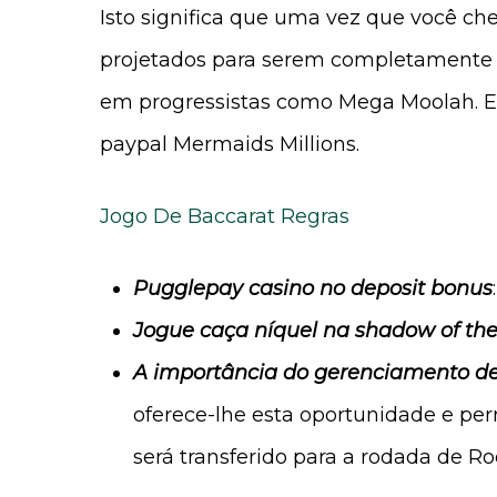
Isto significa que uma vez que você che
projetados para serem completamente a
em progressistas como Mega Moolah. E
paypal Mermaids Millions.
Jogo De Baccarat Regras
Pugglepay casino no deposit bonus
Jogue caça níquel na shadow of th
A importância do gerenciamento d
oferece-lhe esta oportunidade e per
será transferido para a rodada de Ro