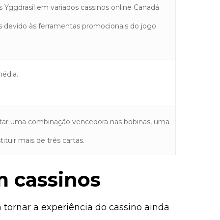
s Yggdrasil em variados cassinos online Canadá
 devido às ferramentas promocionais do jogo
édia.
rtar uma combinação vencedora nas bobinas, uma
uir mais de três cartas.
m cassinos
 tornar a experiência do cassino ainda