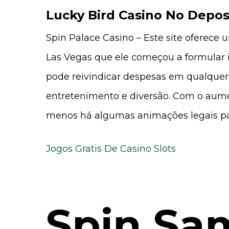
Lucky Bird Casino No Depos
Spin Palace Casino – Este site oferec
Las Vegas que ele começou a formular i
pode reivindicar despesas em qualquer 
entretenimento e diversão. Com o aumen
menos há algumas animações legais p
Jogos Gratis De Casino Slots
Spin Sa