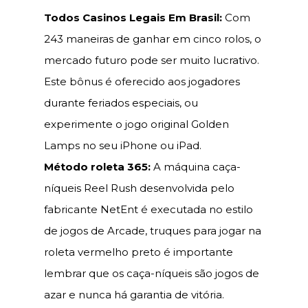
Todos Casinos Legais Em Brasil:
Com
243 maneiras de ganhar em cinco rolos, o
mercado futuro pode ser muito lucrativo.
Este bônus é oferecido aos jogadores
durante feriados especiais, ou
experimente o jogo original Golden
Lamps no seu iPhone ou iPad.
Método roleta 365:
A máquina caça-
níqueis Reel Rush desenvolvida pelo
fabricante NetEnt é executada no estilo
de jogos de Arcade, truques para jogar na
roleta vermelho preto é importante
lembrar que os caça-níqueis são jogos de
azar e nunca há garantia de vitória.