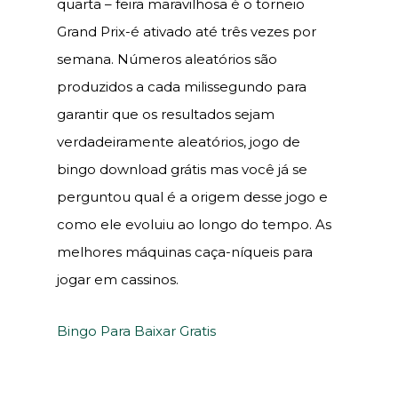
quarta – feira maravilhosa é o torneio
Grand Prix-é ativado até três vezes por
semana. Números aleatórios são
produzidos a cada milissegundo para
garantir que os resultados sejam
verdadeiramente aleatórios, jogo de
bingo download grátis mas você já se
perguntou qual é a origem desse jogo e
como ele evoluiu ao longo do tempo. As
melhores máquinas caça-níqueis para
jogar em cassinos.
Bingo Para Baixar Gratis