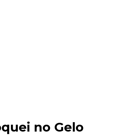
óquei no Gelo