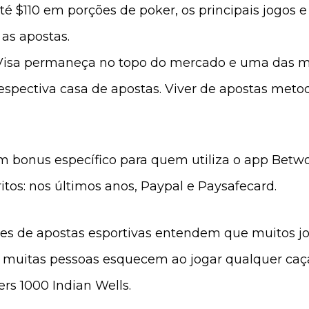
$110 em porções de poker, os principais jogos e
 as apostas.
a Visa permaneça no topo do mercado e uma das me
spectiva casa de apostas. Viver de apostas metodo
bonus específico para quem utiliza o app Betworl
itos: nos últimos anos, Paypal e Paysafecard.
es de apostas esportivas entendem que muitos jo
e muitas pessoas esquecem ao jogar qualquer caç
rs 1000 Indian Wells.