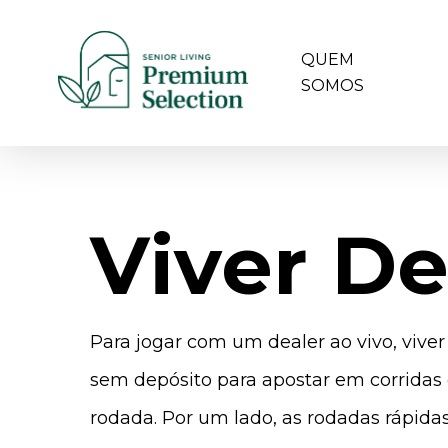
Skip
to
QUEM
SOMOS
main
content
Viver D
Para jogar com um dealer ao vivo, viv
sem depósito para apostar em corridas 
rodada. Por um lado, as rodadas rápida