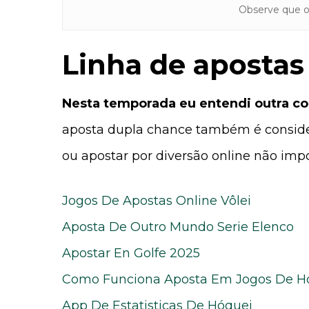
Observe que o
Linha de apostas
Nesta temporada eu entendi outra co
aposta dupla chance também é consider
ou apostar por diversão online não impo
Jogos De Apostas Online Vôlei
Aposta De Outro Mundo Serie Elenco
Apostar En Golfe 2025
Como Funciona Aposta Em Jogos De H
App De Estatisticas De Hóquei