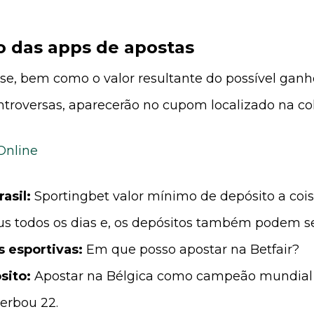
o das apps de apostas
, bem como o valor resultante do possível ganh
troversas, aparecerão no cupom localizado na colu
Online
asil:
Sportingbet valor mínimo de depósito a coi
s todos os dias e, os depósitos também podem ser
 esportivas:
Em que posso apostar na Betfair?
sito:
Apostar na Bélgica como campeão mundial r
erbou 22.