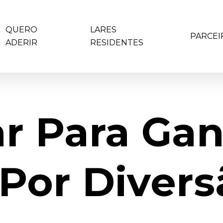
QUERO
LARES
PARCEI
ADERIR
RESIDENTES
ar Para Ga
Por Divers