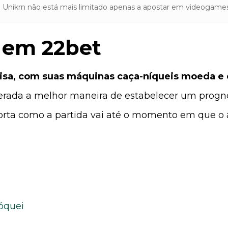
 Unikrn não está mais limitado apenas a apostar em videogames
 em 22bet
isa, com suas máquinas caça-níqueis moeda e 
ada a melhor maneira de estabelecer um prognóst
rta como a partida vai até o momento em que o árb
óquei