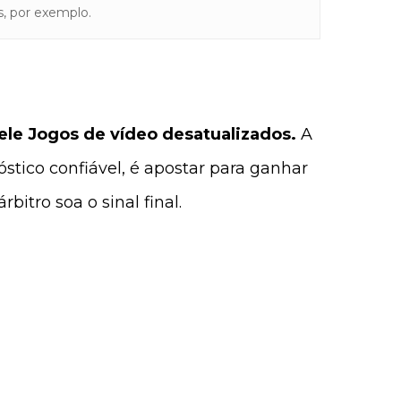
, por exemplo.
ele Jogos de vídeo desatualizados.
A
ico confiável, é apostar para ganhar
itro soa o sinal final.