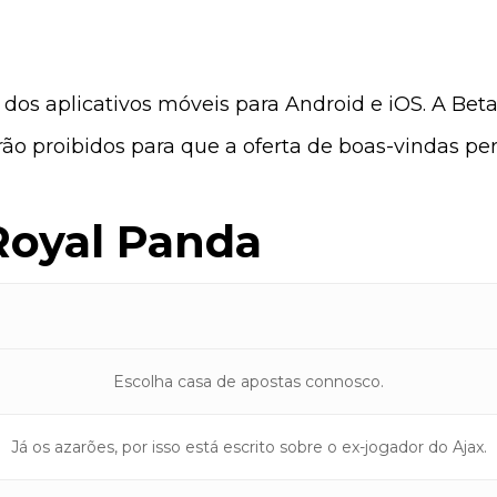
dos aplicativos móveis para Android e iOS. A Bet
ão proibidos para que a oferta de boas-vindas 
oyal Panda
Escolha casa de apostas connosco.
Já os azarões, por isso está escrito sobre o ex-jogador do Ajax.