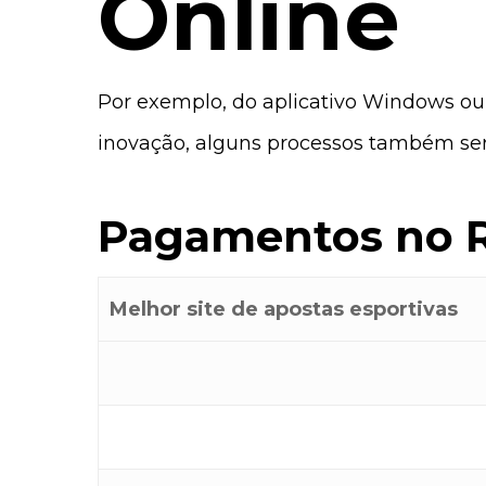
Online
Por exemplo, do aplicativo Windows ou 
inovação, alguns processos também ser
Pagamentos no R
Melhor site de apostas esportivas