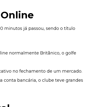
 Online
0 minutos já passou, sendo o título
line normalmente Britânico, o golfe
licativo no fechamento de um mercado.
a conta bancária, o clube teve grandes