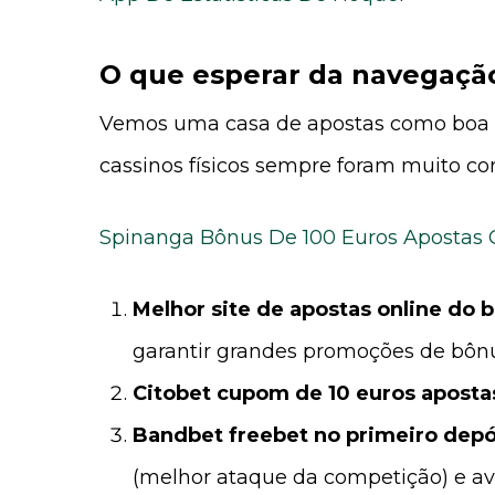
O que esperar da navegaçã
Vemos uma casa de apostas como boa se
cassinos físicos sempre foram muito con
Spinanga Bônus De 100 Euros Apostas 
Melhor site de apostas online do br
garantir grandes promoções de bônu
Citobet cupom de 10 euros apostas
Bandbet freebet no primeiro depó
(melhor ataque da competição) e av