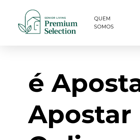
Skip
to
QUEM
SOMOS
main
content
é Apost
Apostar 