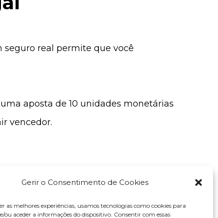
al
 seguro real permite que você
o, uma aposta de 10 unidades monetárias
ir vencedor.
Gerir o Consentimento de Cookies
er as melhores experiências, usamos tecnologias como cookies para
/ou aceder a informações do dispositivo. Consentir com essas