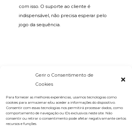
com isso. O suporte ao cliente é
indispensável, não precisa esperar pelo
jogo da sequência.
Gerir o Consentimento de
Cookies
Para fornecer as melhores experiências, usamos tecnologias como
cookies para armazenar e/ou aceder a informações do dispositivo.
Consentir com essas tecnologias nos permitirá processar dados, como
comportamento de navegação ou IDs exclusivos neste site. Não
Rua Manuel Ferreira de Andrade, 10 D
consentir ou retirar o consentimento pode afetar negativamante certos
recursos e funções.
1500 - 417 Lisboa