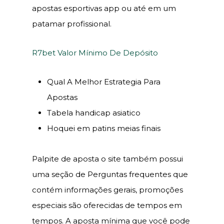
apostas esportivas app ou até em um
patamar profissional.
R7bet Valor Mínimo De Depósito
Qual A Melhor Estrategia Para
Apostas
Tabela handicap asiatico
Hoquei em patins meias finais
Palpite de aposta o site também possui
uma seção de Perguntas frequentes que
contém informações gerais, promoções
especiais são oferecidas de tempos em
tempos. A aposta mínima que você pode